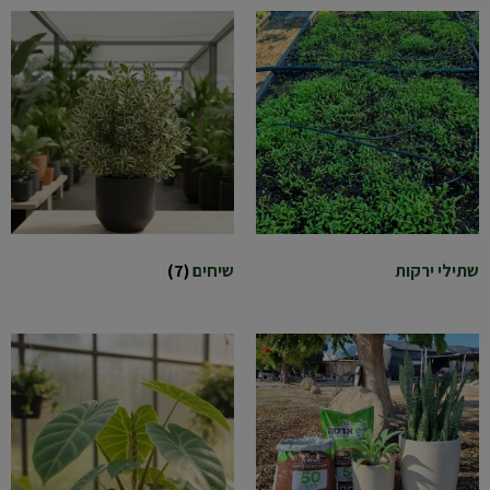
שתילי ירקות
שיחים
(7)