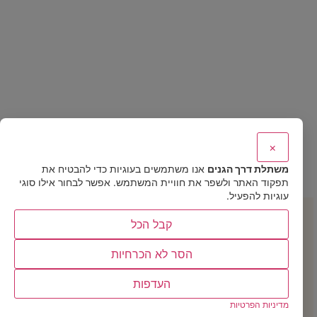
×
משתלת דרך הגנים
אנו משתמשים בעוגיות כדי להבטיח את
תפקוד האתר ולשפר את חוויית המשתמש. אפשר לבחור אילו סוגי
עוגיות להפעיל.
קחו 10% הנחה לקנייה הראשונה
קבל הכל
מתכננים להכניס קצת טבע הביתה? השאירו פרטים וקבלו קוד קופון
של 10% הנחה למימוש מיידי במשתלה (או באתר)
הסר לא הכרחיות
להבטחה ושמירת ההטבה שלחו
העדפות
פרטים:
מדיניות הפרטיות