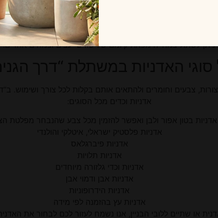
שרוצים להוסיף פרחים וצמחייה לאווירה ועיצוב משלבים אדניות פורחו
מובן בבתים פרטיים. האדניות מאפשרות לנו לגדל צמחים על גבי מש
ניתן לשתול צמחייה מפאת קיומם של שורשי עצים וצמחים אחרים.
 סוגי האדניות במשתלת “דרך הגנים
צורות, צבעים וחומרים ולהתאים אותם בקלות לכל צורך ושימוש. ב”
אדניות וכדים מכל הסוגים:
אדניות בטון אפור ולבן ואפשר להזמין מכל צבע שהנבחר מפלטת הצ
אדניות פלסטיק ישראלי, איטלקי והולנדי
אדניות פיברגלאס
אדניות תלויות
אדניות וכדי גלזורה מיוחדים
אדניות אבן ודמוי אבן
אדניות הידרופוניות
אדניות עץ בהזמנה לפי מידה
אדנית או שתיים ללובי הבניין, אנו נשמח לעזור לכם לבחור את הא