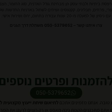
 גג ומרפסת ביתיות ולבתי עסק הן מבחינת גודל האדנית, סוג החומר,
בי פרי, פרחים, תבלינים, קקטוסים ושיחים לשתול באדניות החדשות ש
עם ניסיון של למעלה מ-20 שנות עבודה בתחום, יחס ושירות אישי.
צרו איתנו קשר – 050-5379652 משתלת דרך הגנים
הזמנות ופרטים נוספים
050-5379652
טובה. אנחנו מזמינים אתכם
לתיאום שיחת ייעוץ מקצועית ל
 אתם מתכננים הקמת גינה מאפס או רק רוצים לרענן את המר